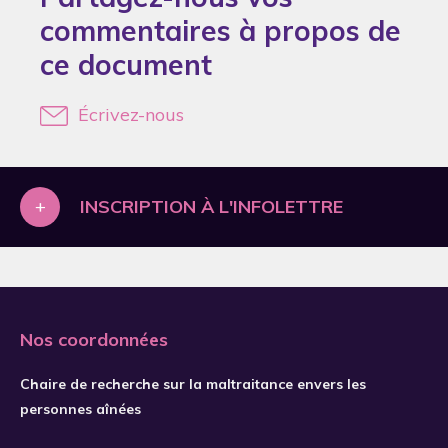
Abdelkader
commentaires à propos de
Abdi
ce document
Abe
Abi Chahine
Écrivez-nous
Abner
Aboh
+
INSCRIPTION À L'INFOLETTRE
Abolfathi Momtaz
Aboujaoudé
Abrams
Abramson
Nos coordonnées
Abujarad
Chaire de recherche sur la maltraitance envers les
Abukhalil
personnes aînées
Acey