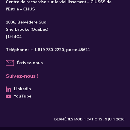
Centre de recherche sur le vieillissement – CIUSSS de
Achenbaum
l'Estrie – CHUS
Acierno
1036, Belvédère Sud
Adam
Sherbrooke (Québec)
Adamek
J1H 4C4
Adames
Téléphone :
+ 1 819 780-2220
, poste 45621
Adams
Écrivez-nous
Aday
Adelman
Suivez-nous !
Adil
Linkedin
Agaliotis
YouTube
Agarwal
Aghajani
DERNIÈRES MODIFICATIONS : 9 JUIN 2026
Agli