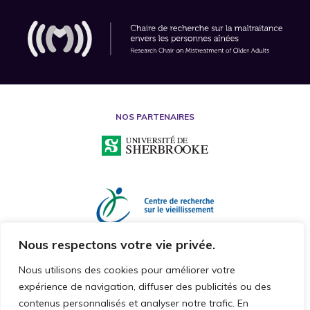
Aguiar
Aguilar
Ahmad
Ahmadi
Ahmed
NOS PARTENAIRES
Ahnlund
Ai
Airth
Ajdukovic
Akgün Çitak
Nous respectons votre vie privée.
Akhtar-Danesh
Nous utilisons des cookies pour améliorer votre
Akhter-Khan
expérience de navigation, diffuser des publicités ou des
Akinyemi
contenus personnalisés et analyser notre trafic. En