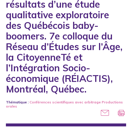
résultats d’une étude
2005
A. Nobels
qualitative exploratoire
2006
A. Pislaru
des Québécois baby-
2007
A. Riendeau
2008
boomers. 7e colloque du
A. Rondeau-Leclaire
2009
Réseau d’Études sur l’Âge,
A. Sévigny
2010
la CitoyenneTé et
A. Soden
2011
l’Intégration Socio-
A. Spahic-Blazevic
2012
économique (RÉIACTIS),
A. Tourigny
2013
Montréal, Québec.
A. Veil
2014
A. Warren
Thématique :
Conférences scientifiques avec arbitrage
Productions
2015
orales
A.E. Ermer
2016
A.F. De Oliveira Batista
2017
A.M. Hammouri