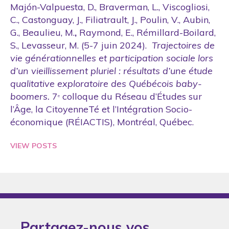
Majón-Valpuesta, D., Braverman, L., Viscogliosi,
2018
A.P. DePrince
C., Castonguay, J., Filiatrault, J., Poulin, V., Aubin,
2019
G., Beaulieu, M.
,
Raymond, E., Rémillard-Boilard,
AAmarnani
2020
S., Levasseur, M. (5-7 juin 2024).
Trajectoires de
Aamodt
vie générationnelles et participation sociale lors
2021
Aaron
d’un vieillissement pluriel : résultats d’une étude
2022
qualitative exploratoire des Québécois baby-
Aarons
boomers.
7
colloque du Réseau d’Études sur
2023
e
Aas
l’Âge, la CitoyenneTé et l’Intégration Socio-
2025
économique (RÉIACTIS), Montréal, Québec.
Abada
2026
Abbasi
VIEW POSTS
Abbey
Abda
Abdel Rahman
Abdel Wahab
Partagez-nous vos