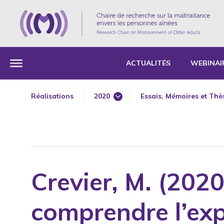
ACTUALITÉS
WEBINAI
Réalisations
2020
Essais, Mémoires et Thè
1985
Articles de revues profe
1987
Articles scientifiques re
1989
Avant-propos
1990
Chapitres de livre ou d'
Crevier, M. (2020
1991
Communications sur inv
1992
Comptes rendus
comprendre l’ex
1993
Conférences scientifiqu