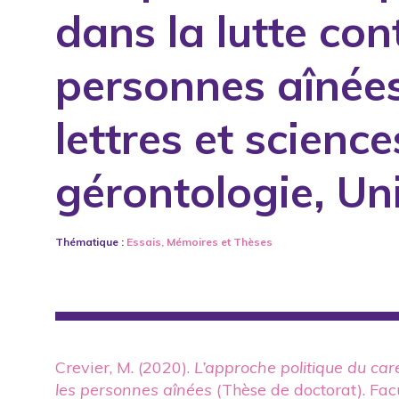
dans la lutte con
1994
Éditoriaux
1995
Guides de pratique
personnes aînées
1996
Livres publiés
1997
Manuels de formation ou
lettres et scien
1998
Outils pédagogiques
gérontologie, Un
1999
Productions écrites
2000
Productions orales
2001
Rapports de recherche 
Thématique :
Essais, Mémoires et Thèses
2002
Synthèse des rapports a
2003
2004
2005
Crevier, M. (2020).
L’approche politique du ca
les personnes aînées
(Thèse de doctorat). Fac
2006