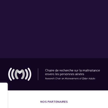
Abi Chahine
Abner
Aboh
Abolfathi Momtaz
Aboujaoudé
Abrams
Abramson
Abujarad
Abukhalil
Acey
Achenbaum
Acierno
NOS PARTENAIRES
Adam