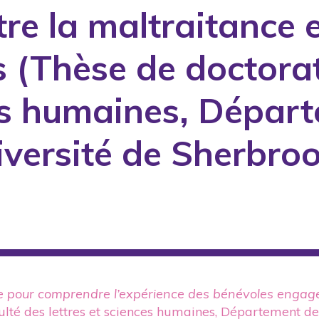
tre la maltraitance 
A. Elman
A. Illie
 (Thèse de doctorat
A. Kardakovan
 d'intervention publiés
A. Laliberté
ces humaines, Dépar
A. Lenoir
iversité de Sherbro
A. Lowenstein
A. Lytle
ou rapports produits pour le gouvernement
A. Matsuka
nnuels d'activités
A. Matsuoka
A. Nadeau
A. Nobels
A. Pislaru
re pour comprendre l’expérience des bénévoles engagés
ulté des lettres et sciences humaines, Département de
A. Riendeau