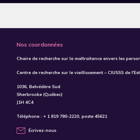
Aaron
Aarons
Aas
Abada
Nos coordonnées
Abbasi
Chaire de recherche sur la maltraitance envers les perso
Abbey
Centre de recherche sur le vieillissement – CIUSSS de l'Es
Abda
1036, Belvédère Sud
Abdel Rahman
Sherbrooke (Québec)
Abdel Wahab
J1H 4C4
Abdelkader
Téléphone :
+ 1 819 780-2220
, poste 45621
Abdi
Écrivez-nous
Abe