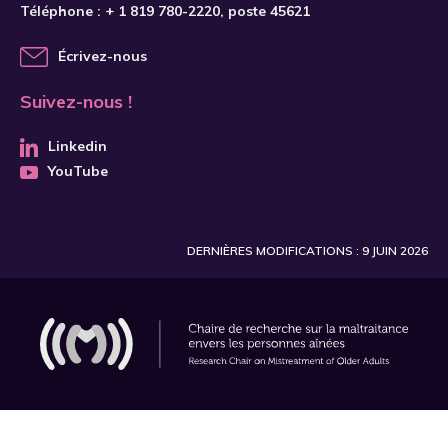
Abdelkader
Abdelkader
Téléphone :
+ 1 819 780-2220
, poste 45621
Abdi
Abdi
Écrivez-nous
Abe
Abe
Suivez-nous !
Abi Chahine
Abi Chahine
Abner
Abner
Linkedin
YouTube
Aboh
Aboh
Abolfathi Momtaz
Abolfathi Momtaz
Aboujaoudé
Aboujaoudé
DERNIÈRES MODIFICATIONS : 9 JUIN 2026
Abrams
Abrams
Abramson
Abramson
Abujarad
Abujarad
Abukhalil
Abukhalil
Acey
Acey