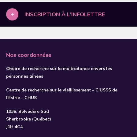
2019
A.P. DePrince
A.P. DePrince
+
INSCRIPTION À L'INFOLETTRE
2020
AAmarnani
AAmarnani
2021
Aamodt
Aamodt
2022
Aaron
Aaron
2023
Aarons
Aarons
Nos coordonnées
2024
Aas
Aas
2025
Chaire de recherche sur la maltraitance envers les
Abada
Abada
personnes aînées
2026
Abbasi
Abbasi
Centre de recherche sur le vieillissement – CIUSSS de
Abbey
Abbey
S'INSCRIRE
l'Estrie – CHUS
Abda
Abda
1036, Belvédère Sud
Abdel Rahman
Abdel Rahman
Sherbrooke (Québec)
Abdel Wahab
Abdel Wahab
J1H 4C4