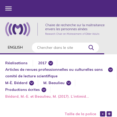
ENGLISH
Réalisations
2017
Articles de revues professionnelles ou culturelles sans
1985
comité de lecture scientifique
1987
M-È. Bédard
M. Beaulieu
Articles scientifiques revus et publiés
1989
Productions écrites
A-F. Batista
A-F. Batista
Avant-propos
Bédard, M.-E. et Beaulieu, M. (2017). L’intimid...
Articles de revues professionnelles ou culturelles sans comité 
1990
A.
A.
Chapitres de livre ou d'un ouvrage collectif publiés/Actes de 
Articles scientifiques revus et publiés
1991
A. Allard
A. Allard
Communications sur invitation
Taille de la police
Avant-propos
1992