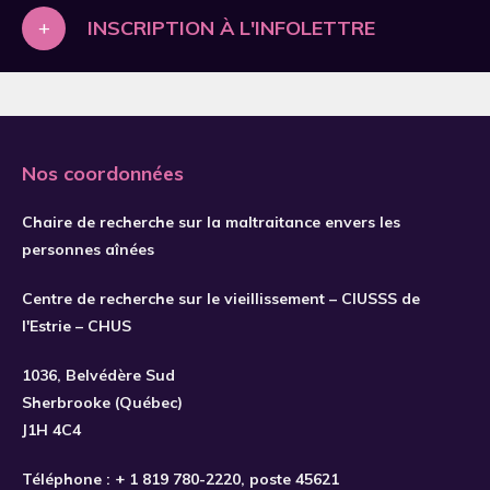
2019
A.M. Hammouri
A.M. Hammouri
+
INSCRIPTION À L'INFOLETTRE
2020
A.P. DePrince
A.P. DePrince
2021
AAmarnani
AAmarnani
2022
Aamodt
Aamodt
2023
Nos coordonnées
Aaron
Aaron
2024
Aarons
Aarons
Chaire de recherche sur la maltraitance envers les
2025
Aas
Aas
personnes aînées
2026
Abada
Abada
Centre de recherche sur le vieillissement – CIUSSS de
S'INSCRIRE
Abbasi
Abbasi
l'Estrie – CHUS
Abbey
Abbey
1036, Belvédère Sud
Abda
Abda
Sherbrooke (Québec)
J1H 4C4
Abdel Rahman
Abdel Rahman
Abdel Wahab
Abdel Wahab
Téléphone :
+ 1 819 780-2220
, poste 45621