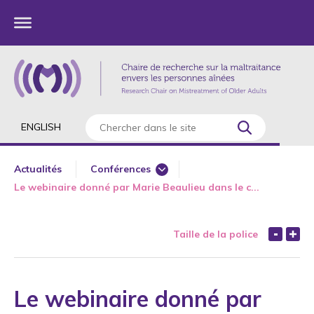
ENGLISH
Actualités
Conférences
Le webinaire donné par Marie Beaulieu dans le c...
Article scientifique
Ateliers 360 aînés
Taille de la police
Bientraitance
Chapitre de livre
Conférence scientifique
Le webinaire donné par
COVID-19