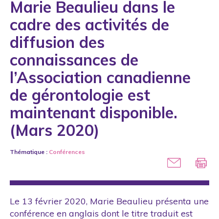
Marie Beaulieu dans le
Distinction
cadre des activités de
Droits
diffusion des
Engagement scientifique
connaissances de
Étudiants
l’Association canadienne
Formation
de gérontologie est
International
maintenant disponible.
Intimidation
(Mars 2020)
Loi
Thématique :
Conférences
Maltraitance sexuelle
Média
Outil
Le 13 février 2020, Marie Beaulieu présenta une
Partenaire
conférence en anglais dont le titre traduit est