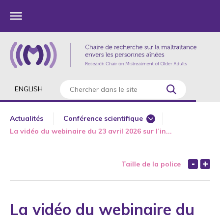
ENGLISH
Actualités
Conférence scientifique
La vidéo du webinaire du 23 avril 2026 sur l’in...
Article scientifique
Ateliers 360 aînés
Taille de la police
Bientraitance
Chapitre de livre
Conférences
La vidéo du webinaire du
COVID-19