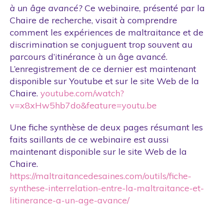
Politique publique
à un âge avancé?
Ce webinaire, présenté par la
Chaire de recherche, visait à comprendre
Projet de recherche
comment les expériences de maltraitance et de
Rapport annuel
discrimination se conjuguent trop souvent au
Séminaires
parcours d’itinérance à un âge avancé.
L’enregistrement de ce dernier est maintenant
Sensibilisation
disponible sur Youtube et sur le site Web de la
Site web
Chaire.
youtube.com/watch?
v=x8xHw5hb7do&feature=youtu.be
Une fiche synthèse de deux pages résumant les
faits saillants de ce webinaire est aussi
maintenant disponible sur le site Web de la
Chaire.
https://maltraitancedesaines.com/outils/fiche-
synthese-interrelation-entre-la-maltraitance-et-
litinerance-a-un-age-avance/