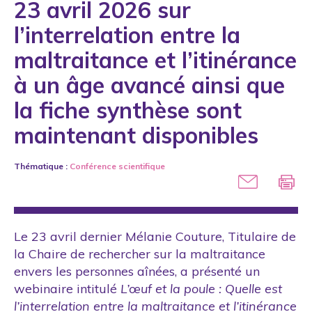
23 avril 2026 sur
Distinction
l’interrelation entre la
Droits
maltraitance et l’itinérance
Engagement scientifique
à un âge avancé ainsi que
Étudiants
la fiche synthèse sont
Formation
maintenant disponibles
International
Thématique :
Conférence scientifique
Intimidation
Loi
Maltraitance sexuelle
Le 23 avril dernier Mélanie Couture, Titulaire de
Média
la Chaire de rechercher sur la maltraitance
Outil
envers les personnes aînées, a présenté un
webinaire intitulé
L’œuf et la poule : Quelle est
Partenaire
l’interrelation entre la maltraitance et l’itinérance