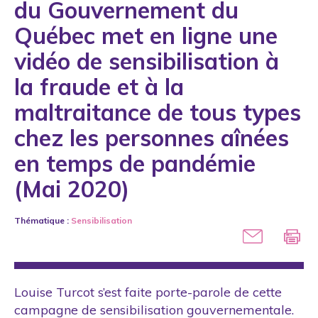
du Gouvernement du
COVID-19
Québec met en ligne une
Distinction
vidéo de sensibilisation à
Droits
la fraude et à la
Engagement scientifique
maltraitance de tous types
Étudiants
chez les personnes aînées
Formation
en temps de pandémie
International
(Mai 2020)
Intimidation
Thématique :
Sensibilisation
Loi
Maltraitance sexuelle
Média
Louise Turcot s’est faite porte-parole de cette
Outil
campagne de sensibilisation gouvernementale.