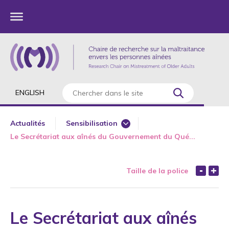
ENGLISH
Actualités
Sensibilisation
Le Secrétariat aux aînés du Gouvernement du Qué...
Article scientifique
Ateliers 360 aînés
Taille de la police
Bientraitance
Chapitre de livre
Conférence scientifique
Le Secrétariat aux aînés
Conférences