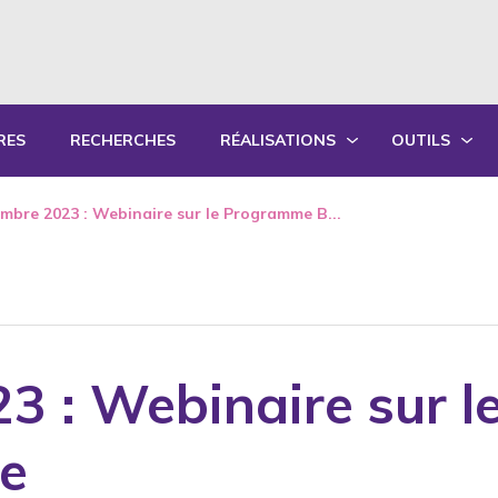
RES
RECHERCHES
RÉALISATIONS
OUTILS
PRODUCTIONS ÉCRITES
OUTILS PÉD
mbre 2023 : Webinaire sur le Programme B...
PRODUCTIONS ORALES
GUIDES DE P
SYNTHÈSE DES RAPPORTS ANNUELS
FORMATION
3 : Webinaire sur 
ce