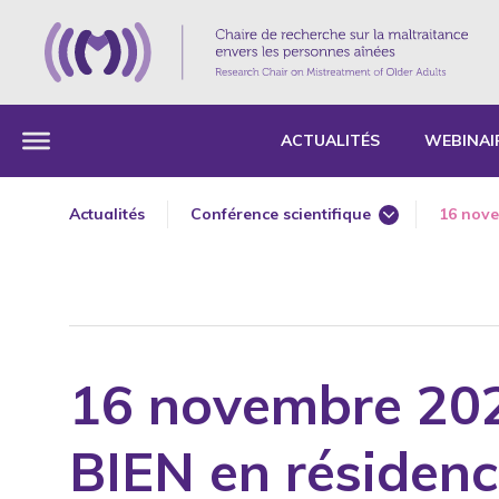
ACTUALITÉS
WEBINAI
Actualités
Conférence scientifique
16 nove
Article scientifique
Ateliers 360 aînés
Bientraitance
Chapitre de livre
16 novembre 202
Conférences
COVID-19
BIEN en résiden
Distinction