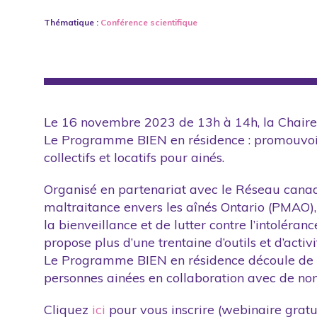
Droits
Thématique :
Conférence scientifique
Engagement scientifique
Étudiants
Formation
International
Le 16 novembre 2023 de 13h à 14h, la Chaire d
Intimidation
Le Programme BIEN en résidence : promouvoir la
collectifs et locatifs pour ainés.
Loi
Maltraitance sexuelle
Organisé en partenariat avec le Réseau canad
maltraitance envers les aînés Ontario (PMAO)
Média
la bienveillance et de lutter contre l’intoléra
Outil
propose plus d’une trentaine d’outils et d’acti
Le Programme BIEN en résidence découle de de
Partenaire
personnes ainées en collaboration avec de no
Politique publique
Cliquez
ici
pour vous inscrire (webinaire gratu
Projet de recherche