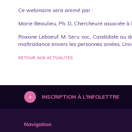
Rapport annuel
Ce webinaire sera animé par :
Séminaires
Marie Beaulieu, Ph. D., Chercheure associée à
Sensibilisation
Roxane Leboeuf, M. Serv. soc., Candidate au do
Site web
maltraitance envers les personnes ainées, Uni
RETOUR AUX ACTUALITÉS
+
INSCRIPTION À L'INFOLETTRE
Navigation