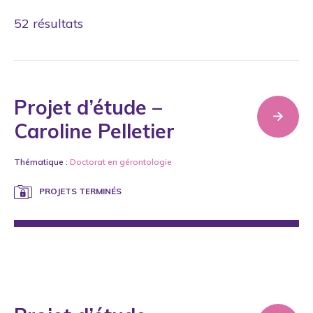
52 résultats
Nature du projets
Projet d’étude –
Constitutifs - À même les fonds de la Chaire (13)
Caroline Pelletier
Étudiants (25)
Thématique :
Doctorat en gérontologie
Subventionnés (34)
PROJETS TERMINÉS
Lancer ma recherche