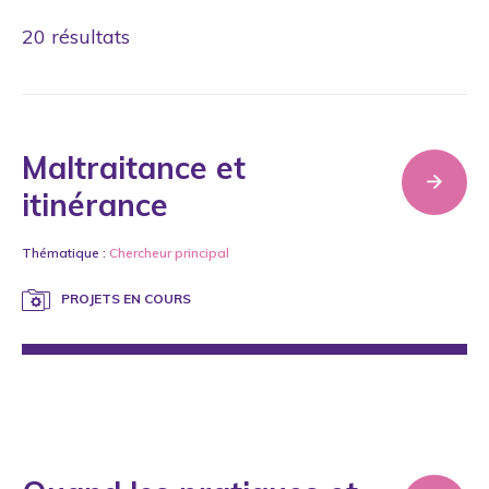
20 résultats
Nature du projets
Maltraitance et
Constitutifs - À même les fonds de la Chaire (13)
itinérance
Étudiants (25)
Thématique :
Chercheur principal
Subventionnés (34)
PROJETS EN COURS
Lancer ma recherche