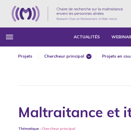
ACTUALITÉS
WEBINAI
Projets
Chercheur principal
Projets en cou
Co chercheur
Projets termin
Doctorat en gérontologie
Maîtrise en droit et politiques de la santé
Maîtrise en service social
Maltraitance et i
Postdoctorat en gérontologie
Thématique :
Chercheur principal