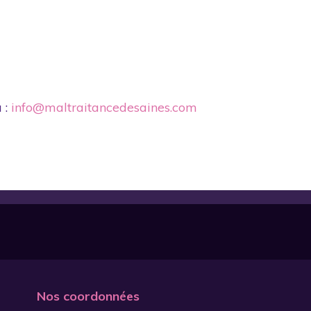
 :
info@maltraitancedesaines.com
Nos coordonnées