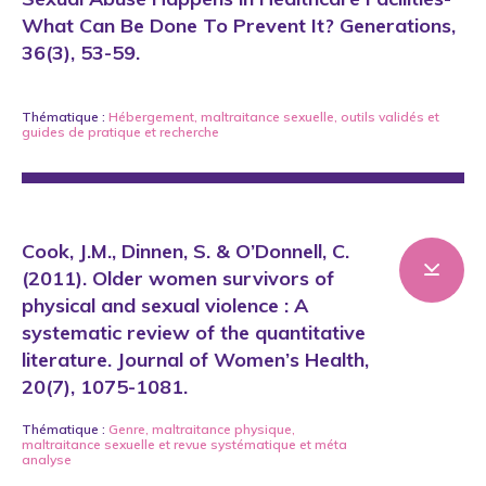
What Can Be Done To Prevent It? Generations,
36(3), 53-59.
Thématique :
Hébergement
,
maltraitance sexuelle
,
outils validés et
guides de pratique
et
recherche
Cook, J.M., Dinnen, S. & O’Donnell, C.
(2011). Older women survivors of
physical and sexual violence : A
systematic review of the quantitative
literature. Journal of Women’s Health,
20(7), 1075-1081.
Thématique :
Genre
,
maltraitance physique
,
maltraitance sexuelle
et
revue systématique et méta
analyse