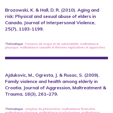
Brozowski, K. & Hall, D. R. (2010). Aging and
risk: Physical and sexual abuse of elders in
Canada. Journal of Interpersonal Violence,
25(7), 1183-1199.
Thématique :
Facteurs de risque et de vulnérabilité
,
maltraitance
physique
,
maltraitance sexuelle
et
théories explicatives et approches
Ajdukovic, M., Ogresta, J. & Rusac, S. (2009).
Family violence and health among elderly in
Croatia. Journal of Aggression, Maltreatment &
Trauma, 18(3), 261–279.
Thématique :
Ampleur du phénomène
,
maltraitance financière
,
maltraitance physique
,
maltraitance psychologique
,
maltraitance