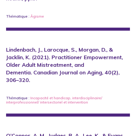
Thématique :
Âgisme
Lindenbach, J., Larocque, S., Morgan, D., &
Jacklin, K. (2021). Practitioner Empowerment,
Older Adult Mistreatment, and
Dementia. Canadian Journal on Aging, 40(2),
306–320.
Thématique :
Incapacité et handicap
,
interdisciplinaire/
interprofessionnel/ intersectoriel
et
intervention
O’Connor, A. M., Judges, R. A., Lee, K., & Evans,