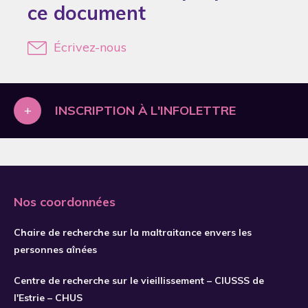
ce document
2019
2020
Écrivez-nous
2021
2022
2023
+
INSCRIPTION À L'INFOLETTRE
2024
2025
2026
Nos coordonnées
Chaire de recherche sur la maltraitance envers les
personnes aînées
Centre de recherche sur le vieillissement – CIUSSS de
S'INSCRIRE
l'Estrie – CHUS