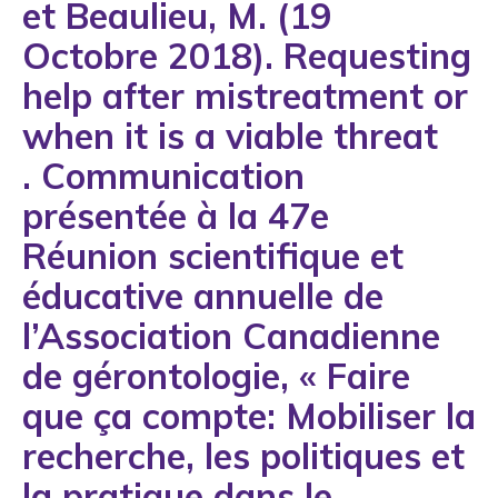
et Beaulieu, M. (19
1993
Octobre 2018). Requesting
1994
help after mistreatment or
1995
when it is a viable threat​
1996
. Communication
1997
présentée à la 47e
1998
Réunion scientifique et
1999
éducative annuelle de
2000
l’Association Canadienne
2001
de gérontologie, « Faire
2002
que ça compte: Mobiliser la
2003
recherche, les politiques et
2004
la pratique dans le