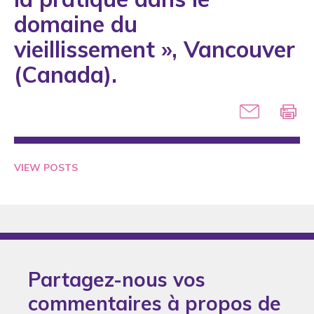
2005
domaine du
2006
vieillissement », Vancouver
2007
(Canada).
2008
2009
2010
2011
VIEW POSTS
2012
2013
2014
2015
Partagez-nous vos
2016
commentaires à propos de
2017