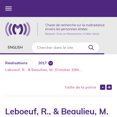
ENGLISH
Réalisations
2017
Leboeuf, R., & Beaulieu, M. (October 20th,...
1985
1987
Taille de la police
1989
1990
1991
Leboeuf, R., & Beaulieu, M.
1992