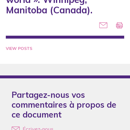
2005
Manitoba (Canada).
2006
2007
2008
2009
VIEW POSTS
2010
2011
2012
2013
Partagez-nous vos
2014
commentaires à propos de
2015
ce document
2016
2018
Écrivez-nous