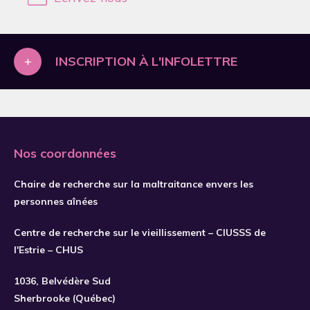
2019
2020
2021
+
INSCRIPTION À L'INFOLETTRE
2022
2023
2024
Nos coordonnées
2025
2026
Chaire de recherche sur la maltraitance envers les
personnes aînées
Centre de recherche sur le vieillissement – CIUSSS de
S'INSCRIRE
l'Estrie – CHUS
1036, Belvédère Sud
Sherbrooke (Québec)