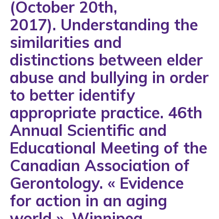
(October 20th,
1993
2017). Understanding the
1994
similarities and
1995
distinctions between elder
1996
abuse and bullying in order
1997
to better identify
1998
appropriate practice. 46th
1999
Annual Scientific and
2000
Educational Meeting of the
2001
Canadian Association of
2002
Gerontology. « Evidence
2003
for action in an aging
2004
world ». Winnipeg,