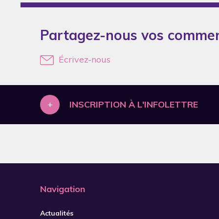
2007
2008
Partagez-nous vos commen
2009
Écrivez-nous
2010
2011
2012
+
INSCRIPTION À L'INFOLETTRE
2014
2015
2016
2017
2018
Navigation
2019
Actualités
2020