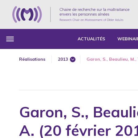
ACTUALITÉS
WEBINAI
Réalisations
2013
Garon, S., Beaulieu, M., V
1985
1987
1989
1990
Garon, S., Beaulie
1991
1992
A. (20 février 20
1993