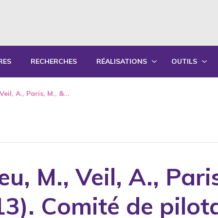
RES
RECHERCHES
RÉALISATIONS
OUTILS
PRODUCTIONS ÉCRITES
OUTILS PÉD
eil, A., Paris, M., &...
PRODUCTIONS ORALES
GUIDES DE P
SYNTHÈSE DES RAPPORTS ANNUELS
FORMATION
u, M., Veil, A., Pari
13). Comité de pilot