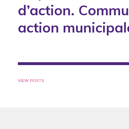
d’action. Commu
1994
1995
action municipale
1996
1997
1998
1999
2000
2001
VIEW POSTS
2002
2003
2004
2005
2006