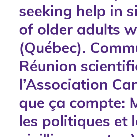
seeking help in s
1994
1995
of older adults w
1996
1997
(Québec). Commu
1998
Réunion scientif
1999
2000
l’Association Ca
2001
2002
que ça compte: M
2003
2004
les politiques et
2005
2006