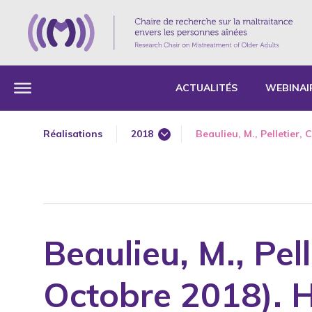
ACTUALITÉS
WEBINAI
Réalisations
2018
Beaulieu, M., Pelletier, C
1985
1987
1989
1990
Beaulieu, M., Pell
1991
1992
Octobre 2018). H
1993