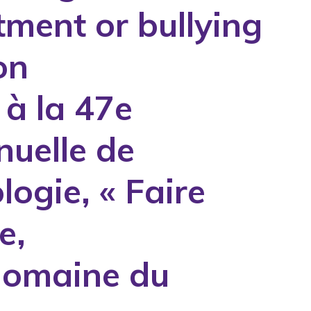
tment or bullying
on
à la 47e
nuelle de
ogie, « Faire
e,
 domaine du