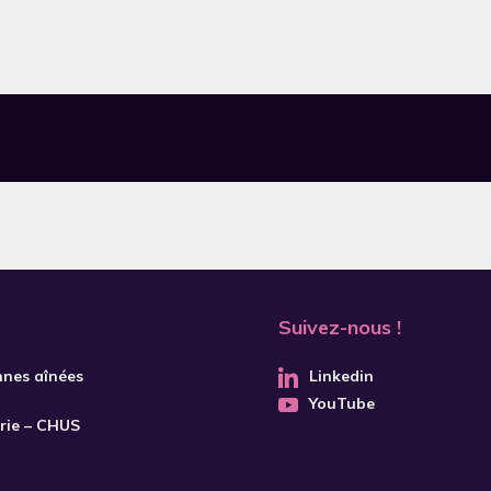
Suivez-nous !
nnes aînées
Linkedin
YouTube
trie – CHUS