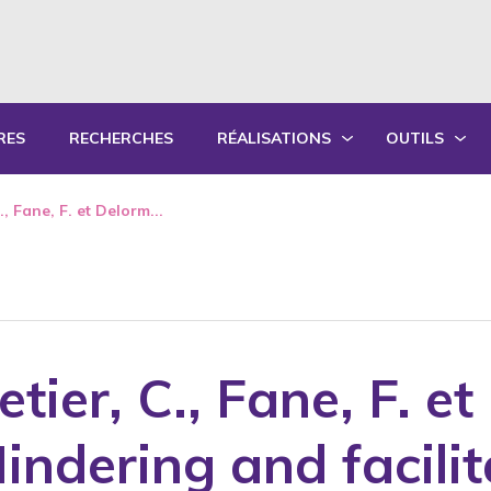
RES
RECHERCHES
RÉALISATIONS
OUTILS
PRODUCTIONS ÉCRITES
OUTILS PÉD
., Fane, F. et Delorm...
PRODUCTIONS ORALES
GUIDES DE P
SYNTHÈSE DES RAPPORTS ANNUELS
FORMATION
etier, C., Fane, F. e
indering and facilit