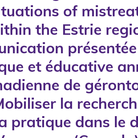
ituations of mistrea
ithin the Estrie regi
nication présentée 
ique et éducative an
nadienne de gérontol
obiliser la recherch
 la pratique dans le