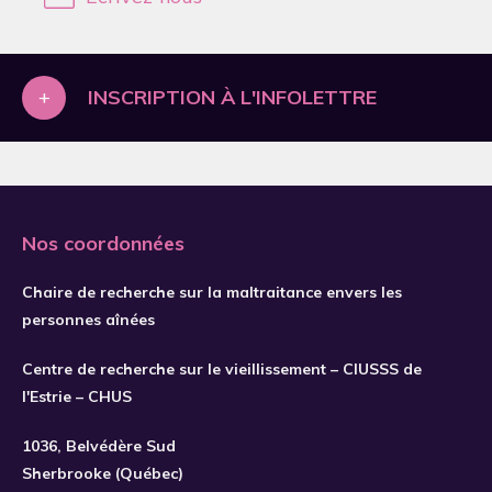
2019
2020
2021
+
INSCRIPTION À L'INFOLETTRE
2022
2023
2024
Nos coordonnées
2025
2026
Chaire de recherche sur la maltraitance envers les
personnes aînées
Centre de recherche sur le vieillissement – CIUSSS de
S'INSCRIRE
l'Estrie – CHUS
1036, Belvédère Sud
Sherbrooke (Québec)