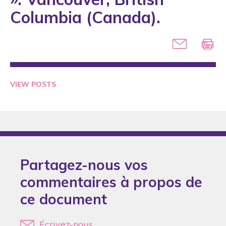
2005
Columbia (Canada).
2006
2007
2008
2009
VIEW POSTS
2010
2011
2012
2013
Partagez-nous vos
2014
commentaires à propos de
2015
ce document
2016
2017
Écrivez-nous