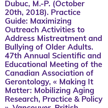
Dubuc, M.-P. (October
1993
20th, 2018). Practice
1994
Guide: Maximizing
1995
Outreach Activities to
1996
Address Mistreatment and
1997
Bullying of Older Adults.
1998
47th Annual Scientific and
1999
Educational Meeting of the
2000
Canadian Association of
2001
Gerontology, « Making It
2002
Matter: Mobilizing Aging
2003
Research, Practice & Policy
2004
». Vancouver, British