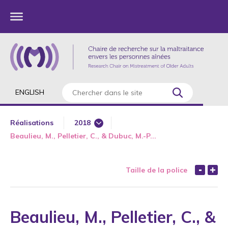
ENGLISH
Réalisations
2018
Beaulieu, M., Pelletier, C., & Dubuc, M.-P...
1985
1987
Taille de la police
1989
1990
1991
Beaulieu, M., Pelletier, C., &
1992