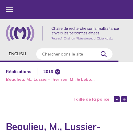
ENGLISH
Réalisations
2016
Beaulieu, M., Lussier-Therrien, M., & Lebo...
1985
1987
Taille de la police
1989
1990
1991
Beaulieu, M., Lussier-
1992