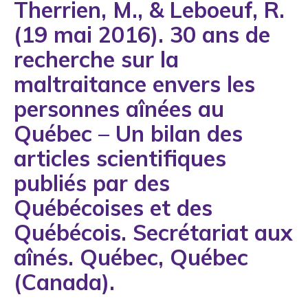
Therrien, M., & Leboeuf, R.
1993
(19 mai 2016). 30 ans de
1994
recherche sur la
1995
maltraitance envers les
1996
personnes aînées au
1997
Québec – Un bilan des
1998
articles scientifiques
1999
publiés par des
2000
Québécoises et des
2001
Québécois. Secrétariat aux
2002
aînés. Québec, Québec
2003
(Canada).
2004