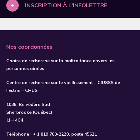
2019
+
INSCRIPTION À L'INFOLETTRE
2020
2021
2022
Nos coordonnées
2023
2024
Chaire de recherche sur la maltraitance envers les
personnes aînées
2025
2026
Centre de recherche sur le vieillissement – CIUSSS de
S'INSCRIRE
l'Estrie – CHUS
1036, Belvédère Sud
Sherbrooke (Québec)
J1H 4C4
Téléphone :
+ 1 819 780-2220
, poste 45621