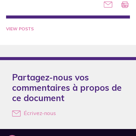
2005
2006
2007
VIEW POSTS
2008
2009
2010
2011
Partagez-nous vos
2012
commentaires à propos de
2013
ce document
2014
2015
Écrivez-nous
2017
2018