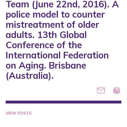
Team (June 22nd, 2016). A
1993
police model to counter
1994
mistreatment of older
1995
adults. 13th Global
1996
Conference of the
1997
International Federation
1998
on Aging. Brisbane
1999
(Australia).
2000
2001
2002
2003
VIEW POSTS
2004