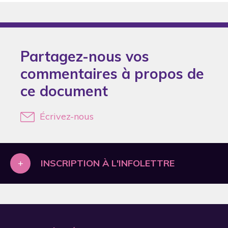
2005
2006
2007
Partagez-nous vos
2008
commentaires à propos de
2009
ce document
2010
2011
Écrivez-nous
2012
2013
+
INSCRIPTION À L'INFOLETTRE
2014
2015
2017
2018