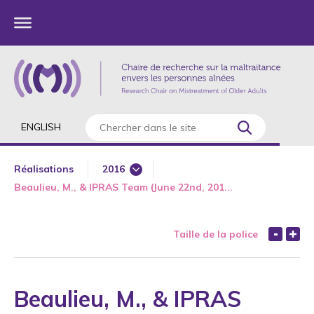
ENGLISH
Réalisations
2016
Beaulieu, M., & IPRAS Team (June 22nd, 201...
1985
1987
Taille de la police
1989
1990
1991
Beaulieu, M., & IPRAS
1992