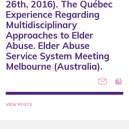
26th, 2016). The Québec
1993
Experience Regarding
1994
Multidisciplinary
1995
Approaches to Elder
1996
Abuse. Elder Abuse
1997
Service System Meeting
1998
Melbourne (Australia).
1999
2000
2001
2002
VIEW POSTS
2003
2004