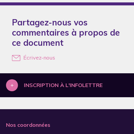
2005
2006
Partagez-nous vos
2007
commentaires à propos de
2008
ce document
2009
2010
Écrivez-nous
2011
2012
+
INSCRIPTION À L'INFOLETTRE
2013
2014
2015
2017
Nos coordonnées
2018