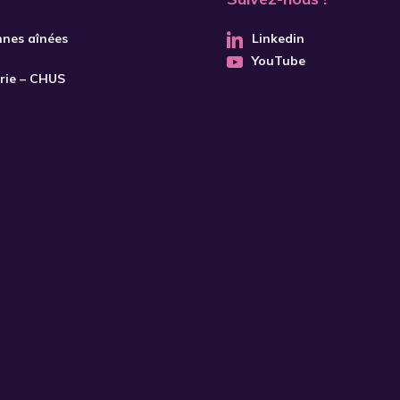
nnes aînées
Linkedin
YouTube
trie – CHUS
S'INSCRIRE