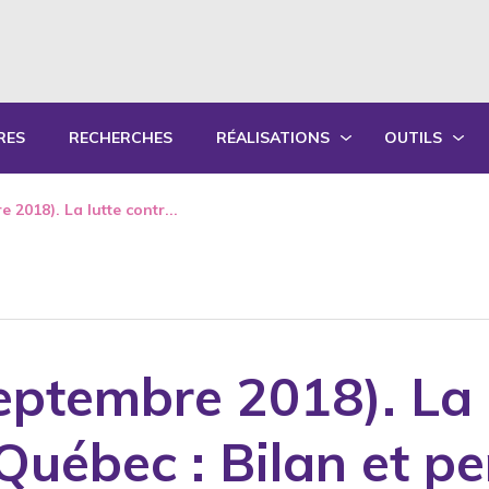
RES
RECHERCHES
RÉALISATIONS
OUTILS
PRODUCTIONS ÉCRITES
OUTILS PÉD
 2018). La lutte contr...
PRODUCTIONS ORALES
GUIDES DE P
SYNTHÈSE DES RAPPORTS ANNUELS
FORMATION
eptembre 2018). La l
Québec : Bilan et pe