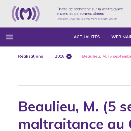
ACTUALITÉS
WEBINAI
Réalisations
2018
Beaulieu, M. (5 septembre
1985
1987
1989
1990
Beaulieu, M. (5 s
1991
1992
maltraitance au 
1993