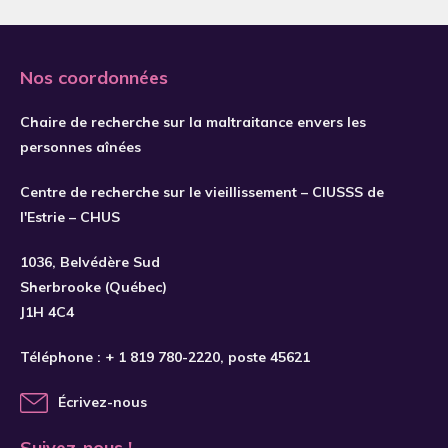
2019
2020
Nos coordonnées
2021
2022
Chaire de recherche sur la maltraitance envers les
personnes aînées
2023
2024
Centre de recherche sur le vieillissement – CIUSSS de
S'INSCRIRE
l'Estrie – CHUS
2025
2026
1036, Belvédère Sud
Sherbrooke (Québec)
J1H 4C4
Téléphone :
+ 1 819 780-2220
, poste 45621
Écrivez-nous
Suivez-nous !