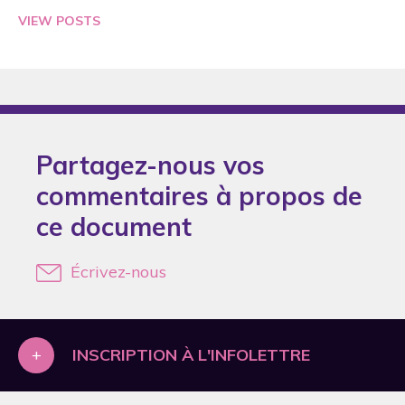
2005
VIEW POSTS
2006
2007
2008
2009
Partagez-nous vos
2010
commentaires à propos de
2011
ce document
2012
2013
Écrivez-nous
2015
2016
+
2017
INSCRIPTION À L'INFOLETTRE
2018