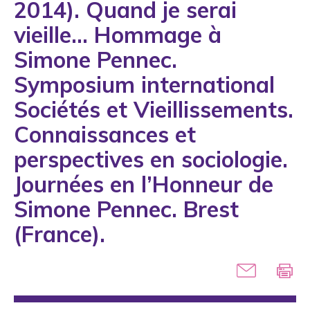
2014). Quand je serai
1993
vieille… Hommage à
1994
Simone Pennec.
1995
Symposium international
1996
Sociétés et Vieillissements.
1997
Connaissances et
1998
perspectives en sociologie.
1999
Journées en l’Honneur de
2000
Simone Pennec. Brest
2001
(France).
2002
2003
2004