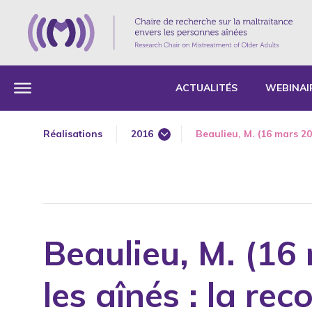
ACTUALITÉS
WEBINAI
Réalisations
2016
Beaulieu, M. (16 mars 20
1985
1987
1989
1990
Beaulieu, M. (16
1991
1992
les aînés : la re
1993