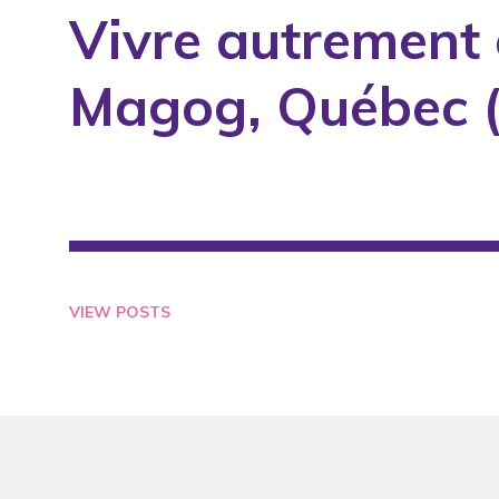
Vivre autrement 
1994
1995
Magog, Québec 
1996
1997
1998
1999
2000
2001
VIEW POSTS
2002
2003
2004
2005
2006