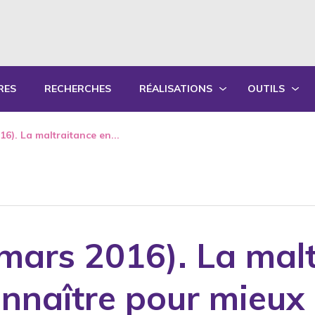
RES
RECHERCHES
RÉALISATIONS
OUTILS
PRODUCTIONS ÉCRITES
OUTILS PÉD
16). La maltraitance en...
PRODUCTIONS ORALES
GUIDES DE P
SYNTHÈSE DES RAPPORTS ANNUELS
FORMATION
 mars 2016). La mal
connaître pour mieux