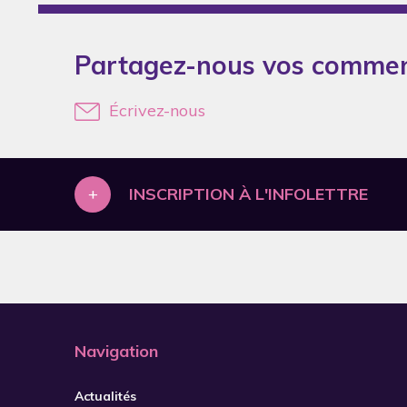
2007
2008
Partagez-nous vos commen
2009
Écrivez-nous
2010
2011
2012
+
INSCRIPTION À L'INFOLETTRE
2013
2014
2015
2017
2018
Navigation
2019
Actualités
2020