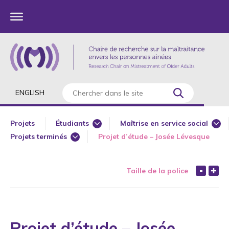
ENGLISH
Projets
Étudiants
Maîtrise en service social
Projets terminés
Projet d’étude – Josée Lévesque
Constitutifs - À même les fonds de la Chaire
Chercheur principal
Projets en cours
Subventionnés
Co chercheur
Taille de la police
Doctorat en gérontologie
Maîtrise en droit et politiques 
Postdoctorat en gérontologie
Projet d’étude – Josée