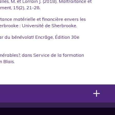
Salles, M. et Lorrain J. (2018). Maltraitance et
ement, 15(2), 21-28.
itance matérielle et financière envers les
erbrooke : Université de Sherbrooke.
par du bénévolat! Encrâge, Édition 30e
ulnérables?, dans Service de la formation
 Blais.