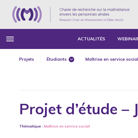
ACTUALITÉS
WEBINAI
Projets
Étudiants
Maîtrise en service socia
Constitutifs - À même les fonds de la Chair
Chercheur principal
Subventionnés
Co chercheur
Doctorat en gérontologi
Maîtrise en droit et polit
Projet d’étude –
Postdoctorat en géronto
Thématique :
Maîtrise en service social