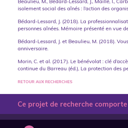
Beaulieu, M., Bédard-Lessard, J., Maillé, I., Carbo
isolement social des aînés : l’action des organ
Bédard-Lessard, J. (2018). La professionnalisat
personnes aînées. Mémoire présenté en vue de 
Bédard-Lessard, J. et Beaulieu, M. (2018). Vou
anniversaire.
Morin, C. et al. (2017). Le bénévolat : clé d’ac
continue du Barreau (éd.), La protection des pe
RETOUR AUX RECHERCHES
Ce projet de recherche comporte
2018_Bedard-Lessard_Memoire