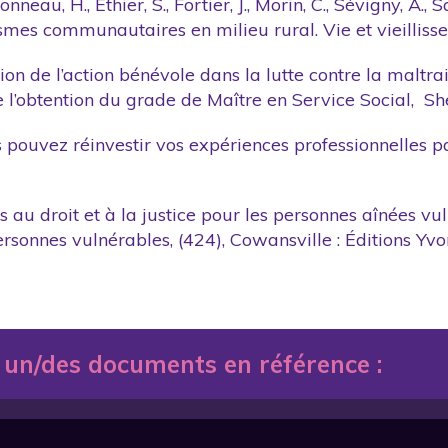
nneau, H., Éthier, S., Fortier, J., Morin, C., Sévigny, A., 
ismes communautaires en milieu rural. Vie et vieilliss
ion de l’action bénévole dans la lutte contre la maltra
l’obtention du grade de Maître en Service Social, Sh
s pouvez réinvestir vos expériences professionnelles 
cès au droit et à la justice pour les personnes aînées v
rsonnes vulnérables, (424), Cowansville : Éditions Yvon
 un/des documents en référence :