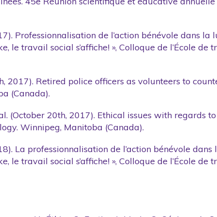
aînées. 45e Réunion scientifique et éducative annuelle
17). Professionnalisation de l’action bénévole dans la 
, le travail social s’affiche! », Colloque de l’École de
h, 2017). Retired police officers as volunteers to coun
ba (Canada).
 al. (October 20th, 2017). Ethical issues with regards 
ology. Winnipeg, Manitoba (Canada).
18). La professionnalisation de l’action bénévole dans 
, le travail social s’affiche! », Colloque de l’École de