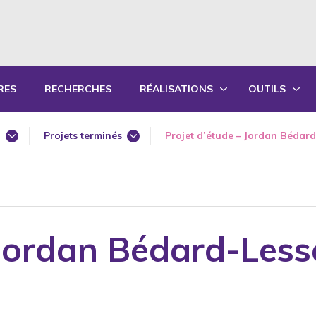
RES
RECHERCHES
RÉALISATIONS
OUTILS
PRODUCTIONS ÉCRITES
OUTILS PÉD
l
Projets terminés
Projet d’étude – Jordan Bédar
PRODUCTIONS ORALES
GUIDES DE P
e
Projets en cours
SYNTHÈSE DES RAPPORTS ANNUELS
FORMATION
e
iques de la santé
 Jordan Bédard-Les
logie