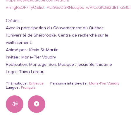
v=nlgRxQF7TyQ&list=PLIi9SsOGRNuuqbu_wVlCsGK0i82dBt_aG&i
Crédits :
Avec la participation du Gouvernement du Québec,
l’Université de Sherbrooke, Centre de recherche sur le
vieillissement.
Animé par : Kevin St-Martin
Invitée : Marie-Pier Vaudry
Réalisation, Montage, Son, Musique : Jessie Berthiaume
Logo : Taïna Lareau
Thématique :
Entrevue
Personne interviewée :
Marie-Pier Vaudry
Langue :
Français