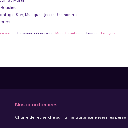
evin St-Martin
e Beaulieu
Montage, Son, Musique : Jessie Berthiaume
Lareau
ntrevue
Personne interviewée :
Marie Beaulieu
Langue :
Français
Nos coordonnées
Chaire de recherche sur la maltraitance envers les perso