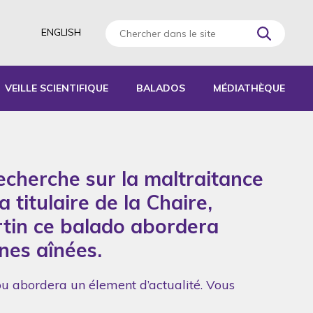
ENGLISH
VEILLE SCIENTIFIQUE
BALADOS
MÉDIATHÈQUE
AGOGIQUES
RATIQUES
recherche sur la maltraitance
 D’ACTIVITÉS
S
 titulaire de la Chaire,
rtin ce balado abordera
nnes aînées.
ou abordera un élement d’actualité. Vous