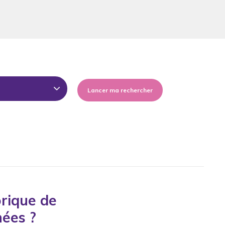
Lancer ma rechercher
orique de
nées ?