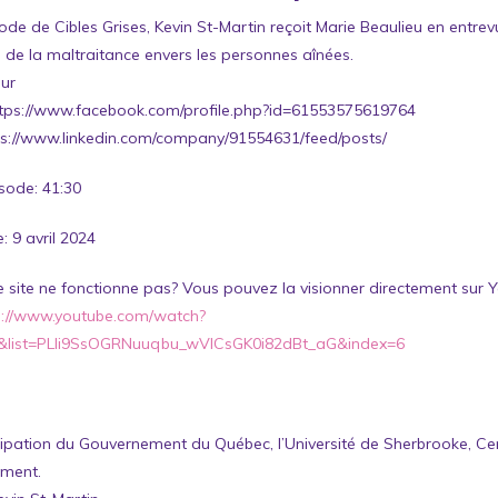
ode de Cibles Grises, Kevin St-Martin reçoit Marie Beaulieu en entrev
e de la maltraitance envers les personnes aînées.
ur
tps://www.facebook.com/profile.php?id=61553575619764
ps://www.linkedin.com/company/91554631/feed/posts/
isode: 41:30
: 9 avril 2024
le site ne fonctionne pas? Vous pouvez la visionner directement sur 
s://www.youtube.com/watch?
I&list=PLIi9SsOGRNuuqbu_wVlCsGK0i82dBt_aG&index=6
cipation du Gouvernement du Québec, l’Université de Sherbrooke, Ce
sement.