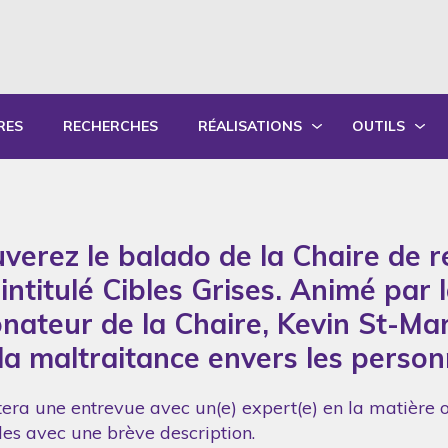
RES
RECHERCHES
RÉALISATIONS
OUTILS
PRODUCTIONS ÉCRITES
OUTILS PÉD
PRODUCTIONS ORALES
GUIDES DE P
uverez le balado de la Chaire de 
SYNTHÈSE DES RAPPORTS ANNUELS
FORMATION
ntitulé Cibles Grises. Animé par la
onateur de la Chaire, Kevin St-Ma
 la maltraitance envers les perso
era une entrevue avec un(e) expert(e) en la matière 
bles avec une brève description.