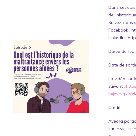
Dans cet épis
de l’historiqu
Suivez-nous s
Facebook :
ht
LinkedIn :
htt
Durée de l’ép
Date de sortie
La vidéo sur 
suivant :
http
v=jmjrvqklMz
Crédits :
Avec la parti
sur le vieillis