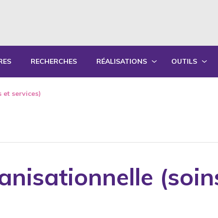
RES
RECHERCHES
RÉALISATIONS
OUTILS
PRODUCTIONS ÉCRITES
OUTILS PÉD
 et services)
PRODUCTIONS ORALES
GUIDES DE P
SYNTHÈSE DES RAPPORTS ANNUELS
FORMATION
nisationnelle (soins