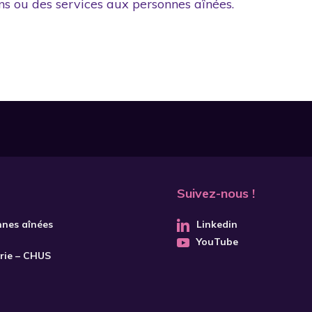
ns ou des services aux personnes aînées.
Suivez-nous !
nnes aînées
Linkedin
YouTube
trie – CHUS