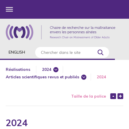
ENGLISH
Réalisations
2024
Articles scientifiques revus et publiés
2024
1985
Articles de revues professionnelles ou culturelles sans comité 
1987
Avant-propos
Taille de la police
1989
Chapitres de livre ou d'un ouvrage collectif publiés/Actes de 
1990
Communications sur invitation
1991
2024
Comptes rendus
1992