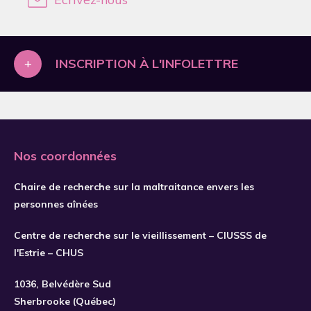
2005
2006
2007
+
INSCRIPTION À L'INFOLETTRE
2008
2009
2010
2011
Nos coordonnées
2012
Chaire de recherche sur la maltraitance envers les
2013
personnes aînées
2014
Centre de recherche sur le vieillissement – CIUSSS de
2015
S'INSCRIRE
l'Estrie – CHUS
2016
1036, Belvédère Sud
2017
Sherbrooke (Québec)