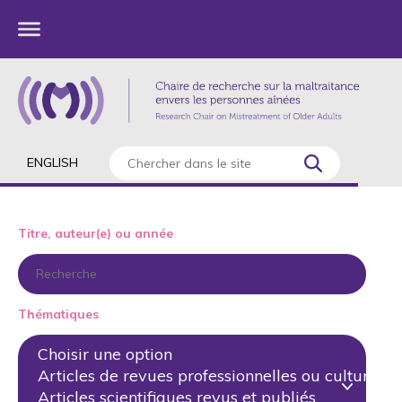
ENGLISH
Titre, auteur(e) ou année
Thématiques