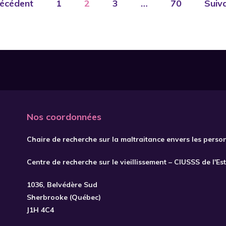
écédent
1
2
3
…
70
Suiv
Nos coordonnées
Chaire de recherche sur la maltraitance envers les perso
Centre de recherche sur le vieillissement – CIUSSS de l'Es
1036, Belvédère Sud
Sherbrooke (Québec)
J1H 4C4