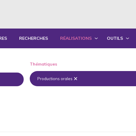
RES
RECHERCHES
RÉALISATIONS
OUTILS
PRODUCTIONS ÉCRITES
OUTILS PÉD
Thématiques
PRODUCTIONS ORALES
GUIDES DE P
Productions orales
SYNTHÈSE DES RAPPORTS ANNUELS
FORMATION