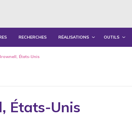
RES
RECHERCHES
RÉALISATIONS
OUTILS
PRODUCTIONS ÉCRITES
OUTILS PÉD
Brownell, États-Unis
PRODUCTIONS ORALES
GUIDES DE P
SYNTHÈSE DES RAPPORTS ANNUELS
FORMATION
l, États-Unis