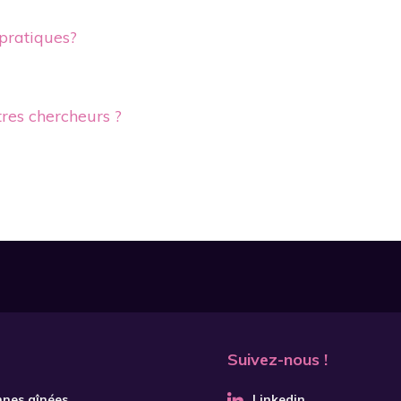
 pratiques?
tres chercheurs ?
Suivez-nous !
nnes aînées
Linkedin