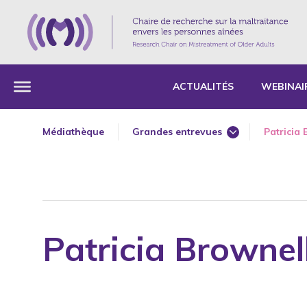
ACTUALITÉS
WEBINAI
Médiathèque
Grandes entrevues
Patricia 
Journal
Médias – Université
Radio
Télévision
Patricia Brownel
Web