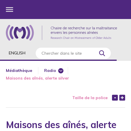
ENGLISH
Médiathèque
Radio
Maisons des aînés, alerte silver
Grandes entrevues
Journal
Taille de la police
Médias – Université
Télévision
Web
Maisons des aînés, alerte