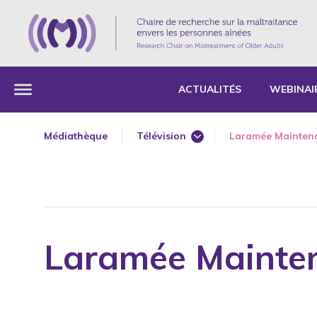
ACTUALITÉS
WEBINAI
Médiathèque
Télévision
Laramée Mainten
Grandes entrevues
Journal
Médias – Université
Radio
Laramée Mainte
Web