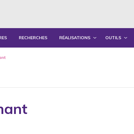
RES
RECHERCHES
RÉALISATIONS
OUTILS
PRODUCTIONS ÉCRITES
OUTILS PÉD
ant
PRODUCTIONS ORALES
GUIDES DE P
SYNTHÈSE DES RAPPORTS ANNUELS
FORMATION
nant