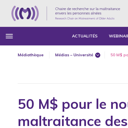
ACTUALITÉS
WEBINAI
Médiathèque
Médias – Université
50 M$ po
Grandes entrevues
Journal
Radio
Télévision
50 M$ pour le no
Web
maltraitance des