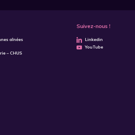
Suivez-nous !
nnes aînées
Linkedin
YouTube
trie – CHUS
S'INSCRIRE