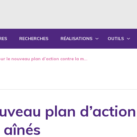
RES
RECHERCHES
RÉALISATIONS
OUTILS
PRODUCTIONS ÉCRITES
OUTILS PÉD
ur le nouveau plan d’action contre la m...
PRODUCTIONS ORALES
GUIDES DE P
SYNTHÈSE DES RAPPORTS ANNUELS
FORMATION
uveau plan d’action
 aînés