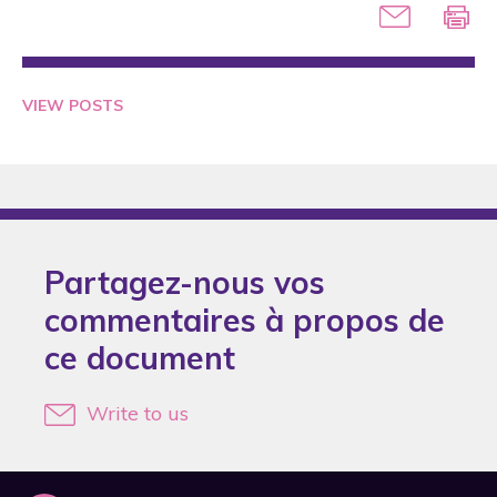
2005
2006
2007
VIEW POSTS
2008
2009
2010
2011
Partagez-nous vos
2012
commentaires à propos de
2013
ce document
2014
2016
Write to us
2017
2018