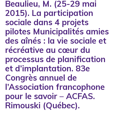
Beaulieu, M. (25-29 mai
1993
2015). La participation
1994
sociale dans 4 projets
1995
pilotes Municipalités amies
1996
des aînés : la vie sociale et
1997
récréative au cœur du
1998
processus de planification
1999
et d’implantation. 83e
2000
Congrès annuel de
2001
l’Association francophone
2002
pour le savoir – ACFAS.
2003
Rimouski (Québec).
2004