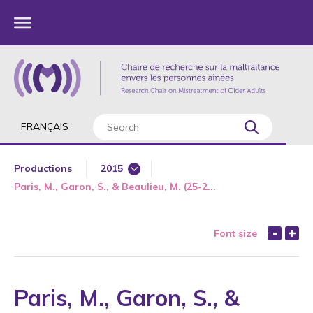
FRANÇAIS
Productions
2015
Paris, M., Garon, S., & Beaulieu, M. (25-2...
1985
1987
Font size
1989
1990
1991
Paris, M., Garon, S., &
1992