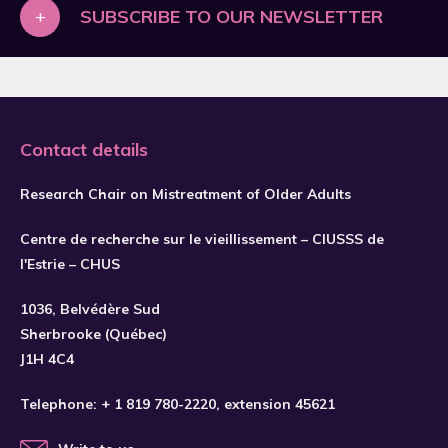
2019
+
SUBSCRIBE TO OUR NEWSLETTER
2020
2021
2022
Contact details
2023
2024
Research Chair on Mistreatment of Older Adults
2025
Centre de recherche sur le vieillissement – CIUSSS de
2026
l'Estrie – CHUS
1036, Belvédère Sud
Sherbrooke (Québec)
J1H 4C4
Telephone:
+ 1 819 780-2220
, extension 45621