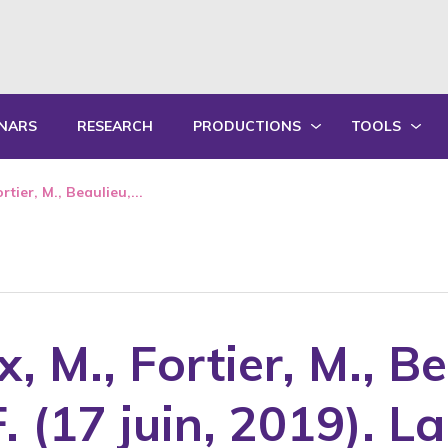
NARS
RESEARCH
PRODUCTIONS
TOOLS
WRITTEN PRODUCTIONS
EDUCATIONA
rtier, M., Beaulieu,...
ORAL PRODUCTIONS
PRACTICE GU
SUMMARY OF ANNUAL ACTIVITY R
TRAININGS
x, M., Fortier, M., B
F. (17 juin, 2019). 