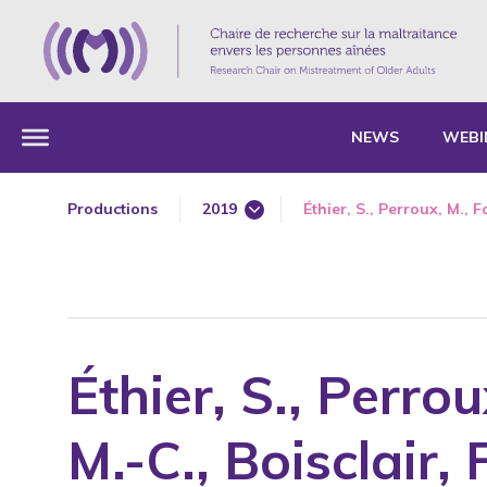
NEWS
WEBI
Productions
2019
Éthier, S., Perroux, M., Fo
1985
1987
1989
1990
Éthier, S., Perrou
1991
1992
M.-C., Boisclair, 
1993