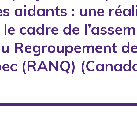
es aidants : une réa
le cadre de l’assem
du Regroupement de
bec (RANQ) (Canada