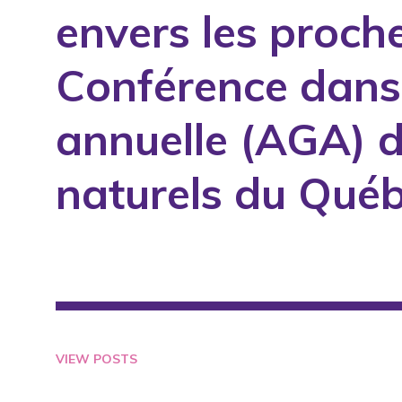
envers les proch
1994
1995
Conférence dans 
1996
1997
annuelle (AGA) 
1998
naturels du Qué
1999
2000
2001
2002
2003
2004
VIEW POSTS
2005
2006