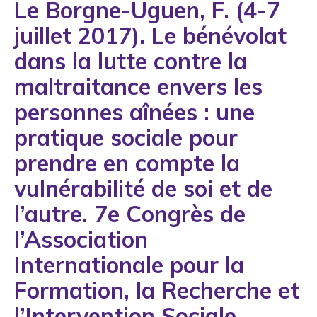
Le Borgne-Uguen, F. (4-7
1993
juillet 2017). Le bénévolat
1994
dans la lutte contre la
1995
maltraitance envers les
1996
personnes aînées : une
1997
pratique sociale pour
1998
prendre en compte la
1999
vulnérabilité de soi et de
2000
l’autre. 7e Congrès de
2001
l’Association
2002
Internationale pour la
2003
Formation, la Recherche et
2004
l’Intervention Sociale