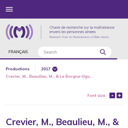
FRANÇAIS
Productions
2017
Crevier, M., Beaulieu, M., & Le Borgne-Ugu...
1985
1987
Font size
1989
1990
1991
Crevier, M., Beaulieu, M., &
1992