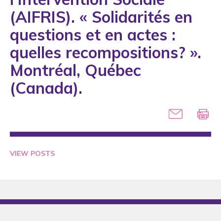
2005
(AIFRIS). « Solidarités en
2006
questions et en actes :
2007
quelles recompositions? ».
2008
Montréal, Québec
2009
(Canada).
2010
2011
2012
2013
VIEW POSTS
2014
2015
2016
2018