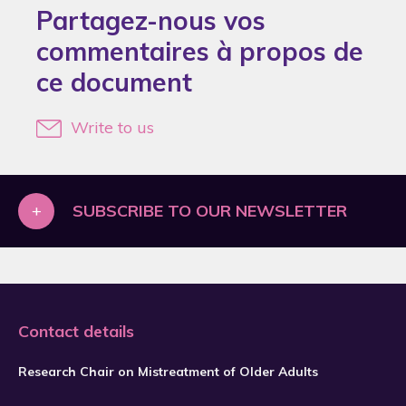
2019
Partagez-nous vos
2020
commentaires à propos de
ce document
2021
2022
Write to us
2023
2024
2025
+
SUBSCRIBE TO OUR NEWSLETTER
2026
Contact details
Research Chair on Mistreatment of Older Adults