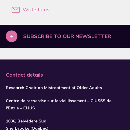
2019
Write to us
2020
2021
2022
+
SUBSCRIBE TO OUR NEWSLETTER
2023
2024
2025
Contact details
2026
Research Chair on Mistreatment of Older Adults
Centre de recherche sur le vieillissement – CIUSSS de
l'Estrie – CHUS
SUBSCRIBE
1036, Belvédère Sud
Sherbrooke (Québec)