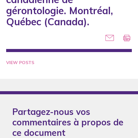
2005
gérontologie. Montréal,
2006
Québec (Canada).
2007
2008
2009
2010
VIEW POSTS
2011
2012
2013
2014
Partagez-nous vos
2015
commentaires à propos de
2017
ce document
2018