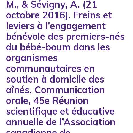
M., & Sévigny, A. (21
1993
octobre 2016). Freins et
1994
leviers à l’engagement
1995
bénévole des premiers-nés
1996
du bébé-boum dans les
1997
organismes
1998
communautaires en
1999
soutien à domicile des
2000
aînés. Communication
2001
orale, 45e Réunion
2002
scientifique et éducative
2003
annuelle de l’Association
2004
canadienne de