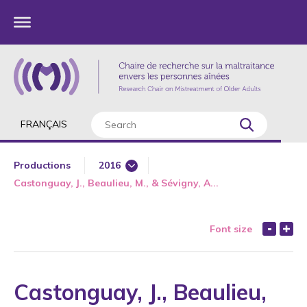
FRANÇAIS
Productions
2016
Castonguay, J., Beaulieu, M., & Sévigny, A...
1985
1987
Font size
1989
1990
1991
Castonguay, J., Beaulieu,
1992