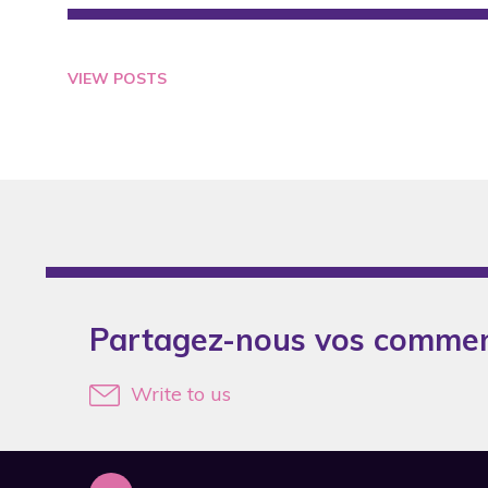
2007
2008
VIEW POSTS
2009
2010
2012
2013
2014
2015
Partagez-nous vos commen
2016
2017
Write to us
2018
2019
2020