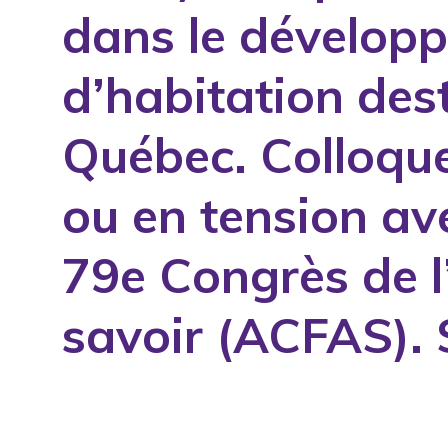
dans le développ
1994
1995
d’habitation des
1996
1997
Québec. Colloque
1998
ou en tension ave
1999
2000
79e Congrès de l
2001
2002
savoir (ACFAS).
2003
2004
2005
2006