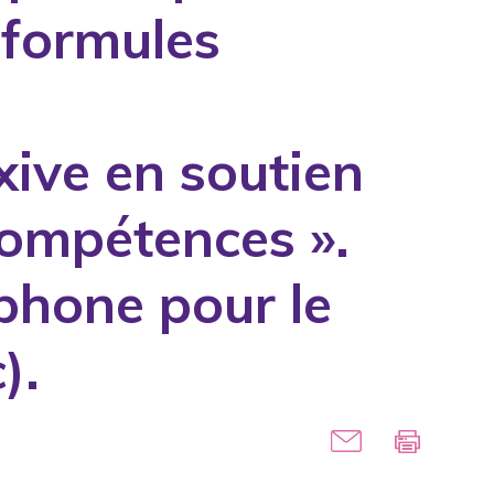
 formules
xive en soutien
 compétences ».
phone pour le
).