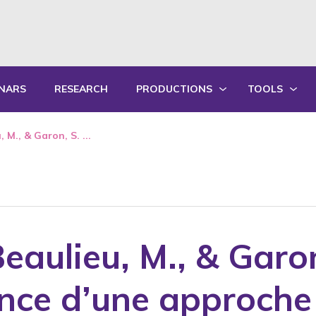
NARS
RESEARCH
PRODUCTIONS
TOOLS
WRITTEN PRODUCTIONS
EDUCATIONA
 M., & Garon, S. ...
ORAL PRODUCTIONS
PRACTICE GU
SUMMARY OF ANNUAL ACTIVITY R
TRAININGS
eaulieu, M., & Garo
nce d’une approche 