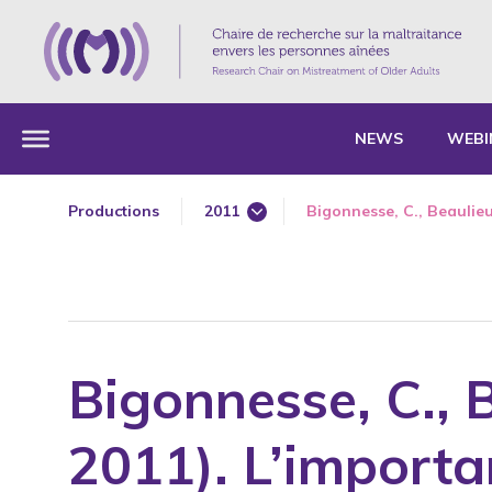
NEWS
WEBI
Productions
2011
Bigonnesse, C., Beaulieu,
1985
1987
1989
1990
Bigonnesse, C., B
1991
1992
2011). L’importa
1993