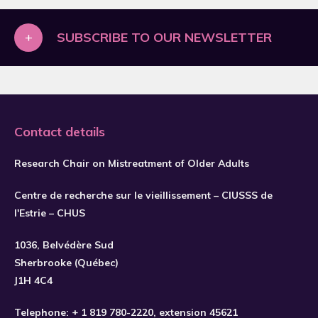
2019
2020
+
SUBSCRIBE TO OUR NEWSLETTER
2021
2022
2023
Contact details
2024
2025
Research Chair on Mistreatment of Older Adults
2026
Centre de recherche sur le vieillissement – CIUSSS de
l'Estrie – CHUS
SUBSCRIBE
1036, Belvédère Sud
Sherbrooke (Québec)
J1H 4C4
Telephone:
+ 1 819 780-2220
, extension 45621