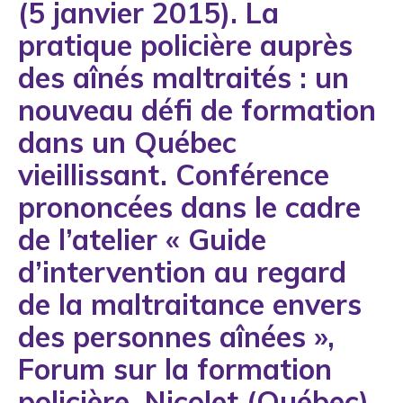
(5 janvier 2015). La
1993
pratique policière auprès
1994
des aînés maltraités : un
1995
nouveau défi de formation
1996
dans un Québec
1997
vieillissant. Conférence
1998
prononcées dans le cadre
1999
de l’atelier « Guide
2000
d’intervention au regard
2001
de la maltraitance envers
2002
des personnes aînées »,
2003
Forum sur la formation
2004
policière. Nicolet (Québec).