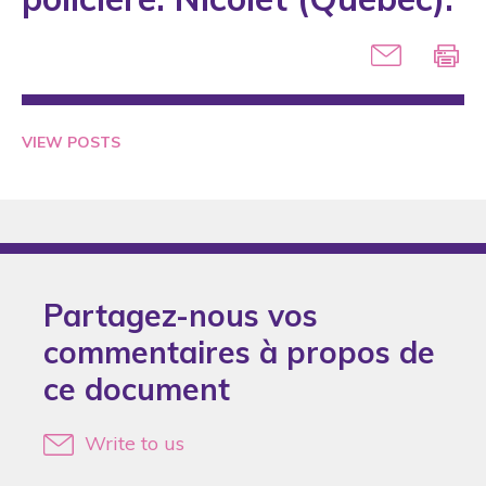
2005
2006
2007
2008
VIEW POSTS
2009
2010
2011
2012
Partagez-nous vos
2013
commentaires à propos de
2014
ce document
2016
2017
Write to us
2018