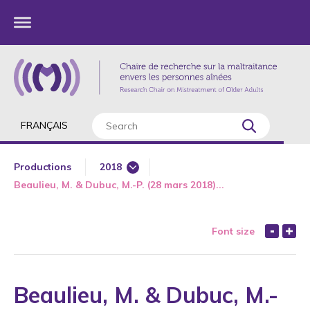
FRANÇAIS
Productions
2018
Beaulieu, M. & Dubuc, M.-P. (28 mars 2018)...
1985
1987
Font size
1989
1990
1991
Beaulieu, M. & Dubuc, M.-
1992