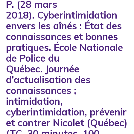
P. (28 mars
1993
2018). Cyberintimidation
1994
envers les aînés : État des
1995
connaissances et bonnes
1996
pratiques. École Nationale
1997
de Police du
1998
Québec. Journée
1999
d’actualisation des
2000
connaissances ;
2001
intimidation,
2002
cyberintimidation, prévenir
2003
et contrer Nicolet (Québec)
2004
(TC, 30 minutes, 100