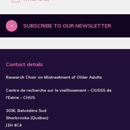
2019
2020
2021
+
SUBSCRIBE TO OUR NEWSLETTER
2022
2023
2024
Contact details
2025
2026
Research Chair on Mistreatment of Older Adults
Centre de recherche sur le vieillissement – CIUSSS de
l'Estrie – CHUS
1036, Belvédère Sud
Sherbrooke (Québec)
J1H 4C4