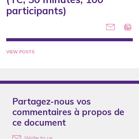
2005
participants)
2006
2007
2008
2009
VIEW POSTS
2010
2011
2012
2013
Partagez-nous vos
2014
commentaires à propos de
2015
ce document
2016
2017
Write to us