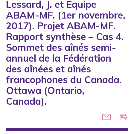
Lessard, J. et Équipe
1993
ABAM-MF. (1er novembre,
1994
2017). Projet ABAM-MF.
1995
Rapport synthèse – Cas 4.
1996
Sommet des aînés semi-
1997
annuel de la Fédération
1998
des aînées et aînés
1999
francophones du Canada.
2000
Ottawa (Ontario,
2001
Canada).
2002
2003
2004