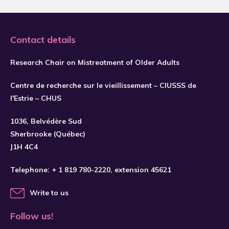
2019
2020
Contact details
2021
2022
Research Chair on Mistreatment of Older Adults
2023
Centre de recherche sur le vieillissement – CIUSSS de
2024
l'Estrie – CHUS
SUBSCRIBE
2025
1036, Belvédère Sud
2026
Sherbrooke (Québec)
J1H 4C4
Telephone:
+ 1 819 780-2220
, extension 45621
Write to us
Follow us!