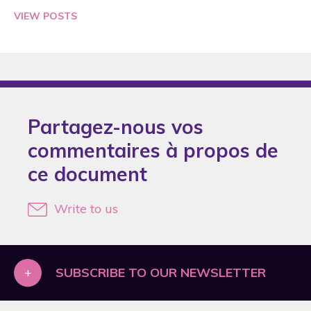
2005
VIEW POSTS
2006
2007
2008
2009
Partagez-nous vos
2010
commentaires à propos de
2011
ce document
2012
2013
Write to us
2014
2015
+
2016
SUBSCRIBE TO OUR NEWSLETTER
2018