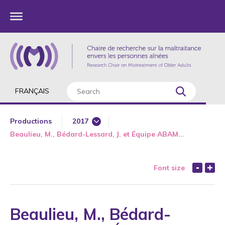
FRANÇAIS
Productions
2017
Beaulieu, M., Bédard-Lessard, J. et Équipe ABAM...
1985
1987
Font size
1989
1990
1991
Beaulieu, M., Bédard-
1992