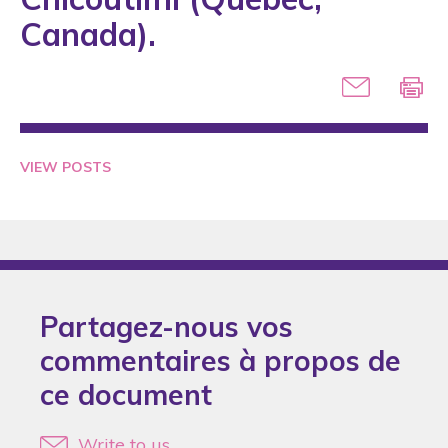
2005
Canada).
2006
2007
2008
2009
VIEW POSTS
2010
2011
2012
2013
Partagez-nous vos
2014
commentaires à propos de
2015
ce document
2016
2017
Write to us