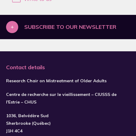
2019
2020
2021
+
SUBSCRIBE TO OUR NEWSLETTER
2022
2023
2024
Contact details
2025
2026
Research Chair on Mistreatment of Older Adults
Centre de recherche sur le vieillissement – CIUSSS de
l'Estrie – CHUS
SUBSCRIBE
1036, Belvédère Sud
Sherbrooke (Québec)
J1H 4C4