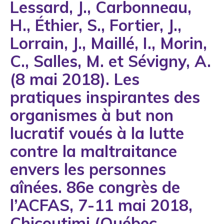
Lessard, J., Carbonneau,
1993
H., Éthier, S., Fortier, J.,
1994
Lorrain, J., Maillé, I., Morin,
1995
C., Salles, M. et Sévigny, A.
1996
(8 mai 2018). Les
1997
pratiques inspirantes des
1998
organismes à but non
1999
lucratif voués à la lutte
2000
contre la maltraitance
2001
envers les personnes
2002
aînées. 86e congrès de
2003
l’ACFAS, 7-11 mai 2018,
2004
Chicoutimi (Québec,