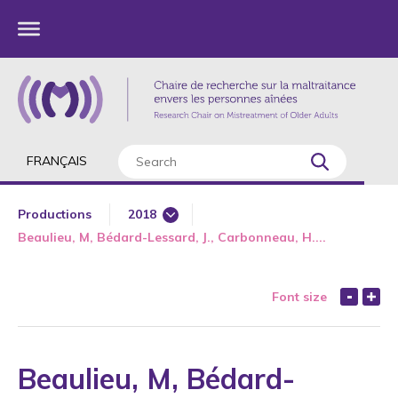
FRANÇAIS
Productions
2018
Beaulieu, M, Bédard-Lessard, J., Carbonneau, H....
1985
1987
Font size
1989
1990
1991
Beaulieu, M, Bédard-
1992