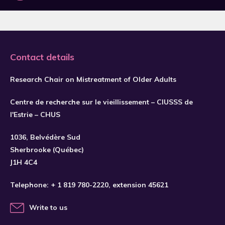
2019
2020
2021
Contact details
2022
2023
Research Chair on Mistreatment of Older Adults
2024
Centre de recherche sur le vieillissement – CIUSSS de
2025
l'Estrie – CHUS
2026
1036, Belvédère Sud
Sherbrooke (Québec)
J1H 4C4
Telephone:
+ 1 819 780-2220
, extension 45621
Write to us