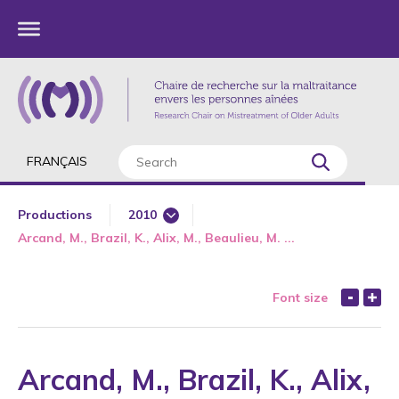
FRANÇAIS
Productions
2010
Arcand, M., Brazil, K., Alix, M., Beaulieu, M. ...
1985
1987
Font size
1989
1990
1991
Arcand, M., Brazil, K., Alix,
1992