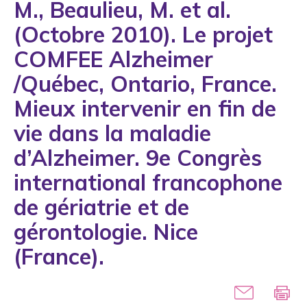
M., Beaulieu, M. et al.
1993
(Octobre 2010). Le projet
1994
COMFEE Alzheimer
1995
/Québec, Ontario, France.
1996
Mieux intervenir en fin de
1997
vie dans la maladie
1998
d’Alzheimer. 9e Congrès
1999
international francophone
2000
de gériatrie et de
2001
gérontologie. Nice
2002
(France).
2003
2004