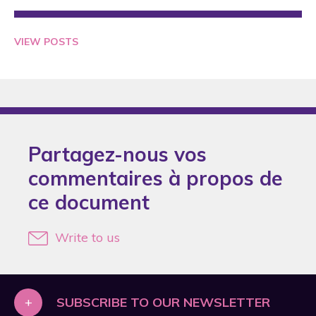
2005
2006
VIEW POSTS
2007
2008
2009
2011
Partagez-nous vos
2012
commentaires à propos de
2013
ce document
2014
2015
Write to us
2016
2017
2018
+
SUBSCRIBE TO OUR NEWSLETTER