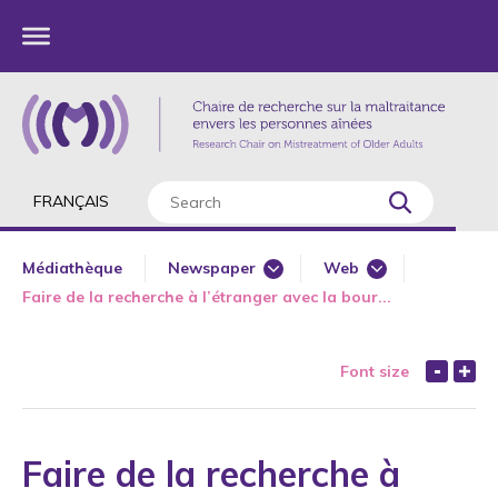
FRANÇAIS
Médiathèque
Newspaper
Web
Faire de la recherche à l’étranger avec la bour...
Major Interviews
Major Interviews
Media - University
Media - University
Font size
Radio
Newspaper
Television
Radio
Web
Television
Faire de la recherche à