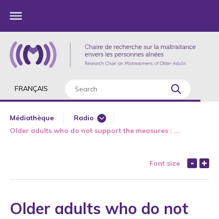
FRANÇAIS
Médiathèque
Radio
Older adults who do not support the measures : ...
Major Interviews
Media - University
Font size
Newspaper
Television
Web
Older adults who do not